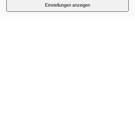
Einstellungen anzeigen
Kontaktinformationen
Adresse:
Hammer Str. 5, 22041 Hamburg